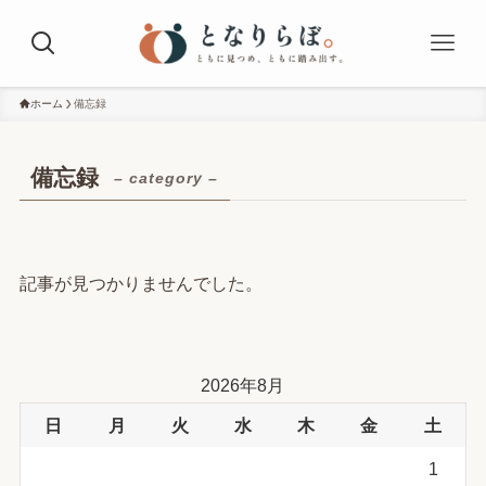
ホーム
備忘録
備忘録
– category –
記事が見つかりませんでした。
2026年8月
日
月
火
水
木
金
土
1