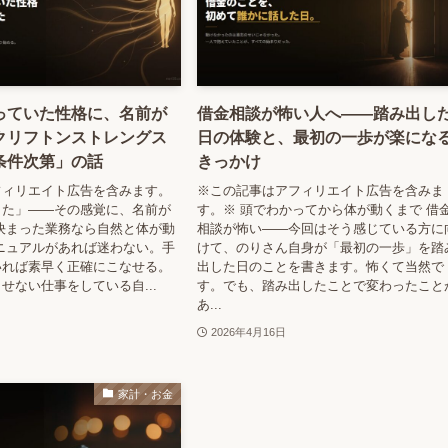
っていた性格に、名前が
借金相談が怖い人へ——踏み出し
クリフトンストレングス
日の体験と、最初の一歩が楽にな
条件次第」の話
きっかけ
フィリエイト広告を含みます。
※この記事はアフィリエイト広告を含みま
した」——その感覚に、名前が
す。※ 頭でわかってから体が動くまで 借
決まった業務なら自然と体が動
相談が怖い——今回はそう感じている方に
ニュアルがあれば迷わない。手
けて、のりさん自身が「最初の一歩」を踏
いれば素早く正確にこなせる。
出した日のことを書きます。怖くて当然で
せない仕事をしている自...
す。でも、踏み出したことで変わったこと
あ...
2026年4月16日
家計・お金