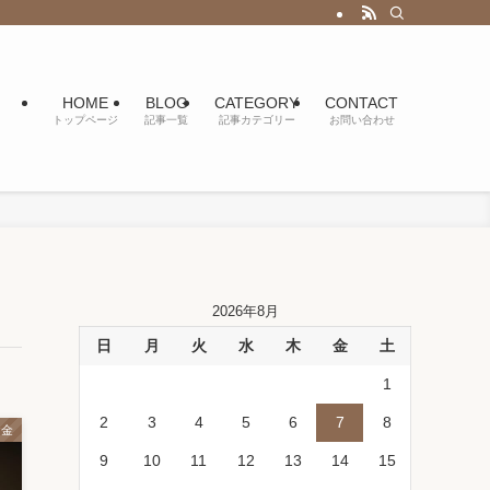
HOME
BLOG
CATEGORY
CONTACT
トップページ
記事一覧
記事カテゴリー
お問い合わせ
2026年8月
日
月
火
水
木
金
土
1
2
3
4
5
6
7
8
お金
9
10
11
12
13
14
15