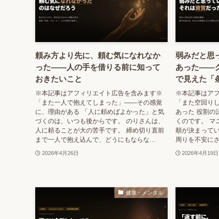
頼み方より先に、頼む気になれなか
弱みだと思
った——人の手を借りる前に知って
あった——
おきたいこと
で見えた「
※本記事はアフィリエイト広告を含みます※
※本記事はア
「また一人で抱えてしまった」——その感覚
「また空回り
に、理由がある 「人に頼めばよかった」と気
あった 役割の
づくのは、いつも後からです。 のりさんは、
くのです。 マ
人に頼ることが大の苦手です。 締め切り直前
順が決まって
まで一人で抱え込んで、どうにもならな...
周りを不安にさ
2026年4月26日
2026年4月19日
健康・メンタル